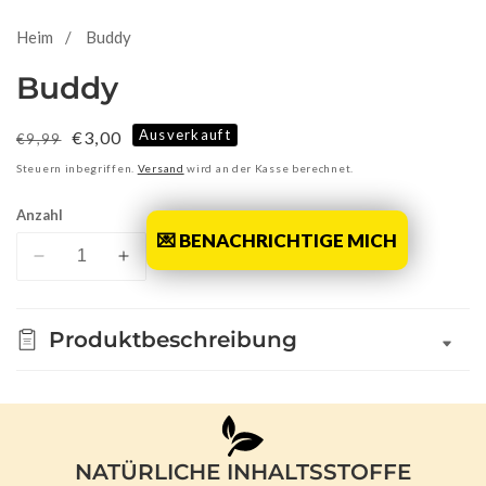
Heim
Buddy
Buddy
Ausverkauft
Normaler
Verkaufspreis
€3,00
€9,99
Preis
Steuern inbegriffen.
Versand
wird an der Kasse berechnet.
Anzahl
💌 BENACHRICHTIGE MICH
Verringere
Erhöhe
die
die
Menge
Menge
Produktbeschreibung
für
für
Buddy
Buddy
NATÜRLICHE INHALTSSTOFFE