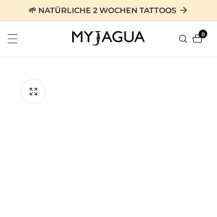
zum
🌱 NATÜRLICHE 2 WOCHEN TATTOOS
nhalt
0
0
Artike
tinformationen
en