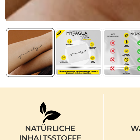
Medien
1
in
Galerieansicht
öffnen
NATÜRLICHE
W
INHALTSSTOFFE