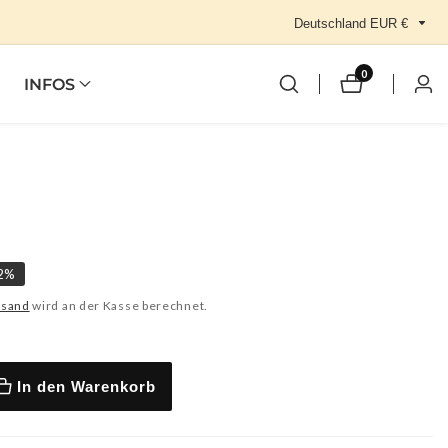
Deutschland EUR €
0
0
INFOS
Einl
Artikel
reis
2
%
rsand
wird an der Kasse berechnet.
In den Warenkorb