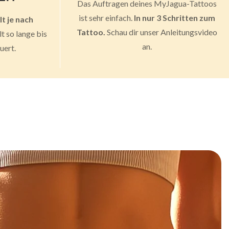
Das Auftragen deines MyJagua-Tattoos
ist sehr einfach.
In nur 3 Schritten zum
lt je nach
Tattoo.
Schau dir unser Anleitungsvideo
lt so lange bis
an.
uert.