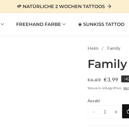
🌱 NATÜRLICHE 2 WOCHEN TATTOOS
FREEHAND FARBE
☀️ SUNKISS TATTOO
Heim
Family
Family
Normaler
Verkaufsp
€3,99
-
4
€6,89
Preis
Steuern inbegriffen.
Ve
Anzahl
Verringere
Erhöhe
die
die
Menge
Menge