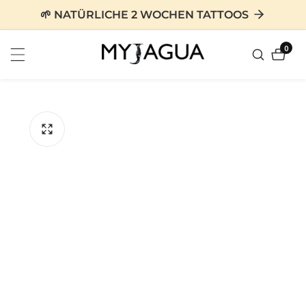
zum
🌱 NATÜRLICHE 2 WOCHEN TATTOOS
nhalt
0
0
Artike
tinformationen
en