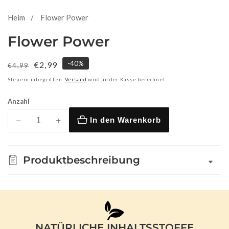
Heim
Flower Power
Flower Power
-
40
%
Normaler
Verkaufspreis
€2,99
€4,99
Preis
Steuern inbegriffen.
Versand
wird an der Kasse berechnet.
Anzahl
In den Warenkorb
Verringere
Erhöhe
die
die
Menge
Menge
Produktbeschreibung
für
für
Flower
Flower
Power
Power
NATÜRLICHE INHALTSSTOFFE