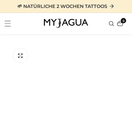
zum
🌱 NATÜRLICHE 2 WOCHEN TATTOOS
nhalt
0
0
Artike
tinformationen
en