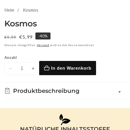
Heim
Kosmos
Kosmos
-
40
%
Normaler
Verkaufspreis
€5,99
€9,99
Preis
Steuern inbegriffen.
Versand
wird an der Kasse berechnet.
Anzahl
In den Warenkorb
Verringere
Erhöhe
die
die
Menge
Menge
Produktbeschreibung
für
für
Kosmos
Kosmos
NATÜRLICHE INHALTSSTOFFE