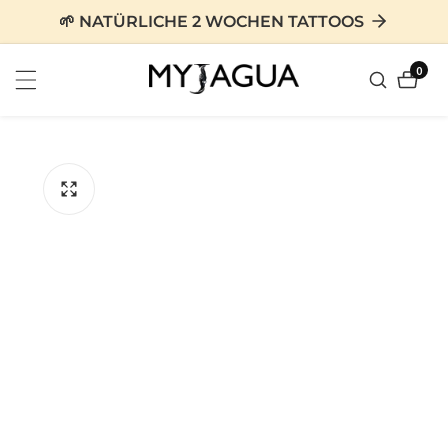
zum
🌱 NATÜRLICHE 2 WOCHEN TATTOOS
nhalt
0
0
Artike
tinformationen
en