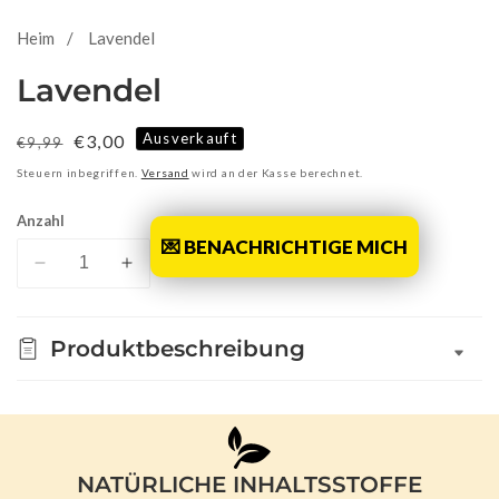
Heim
Lavendel
Lavendel
Ausverkauft
Normaler
Verkaufspreis
€3,00
€9,99
Preis
Steuern inbegriffen.
Versand
wird an der Kasse berechnet.
Anzahl
💌 BENACHRICHTIGE MICH
Verringere
Erhöhe
die
die
Menge
Menge
Produktbeschreibung
für
für
Lavendel
Lavendel
NATÜRLICHE INHALTSSTOFFE