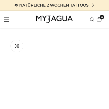
zum
🌱 NATÜRLICHE 2 WOCHEN TATTOOS
nhalt
0
0
Artike
tinformationen
en