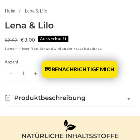
Heim
Lena & Lilo
Lena & Lilo
Ausverkauft
Normaler
Verkaufspreis
€3,00
€9,99
Preis
Steuern inbegriffen.
Versand
wird an der Kasse berechnet.
Anzahl
💌 BENACHRICHTIGE MICH
Verringere
Erhöhe
die
die
Menge
Menge
Produktbeschreibung
für
für
Lena
Lena
&amp;
&amp;
Lilo
Lilo
NATÜRLICHE INHALTSSTOFFE