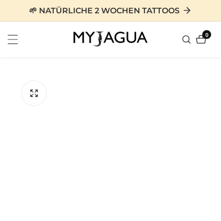
zum
🌱 NATÜRLICHE 2 WOCHEN TATTOOS
nhalt
0
0
Artike
tinformationen
en