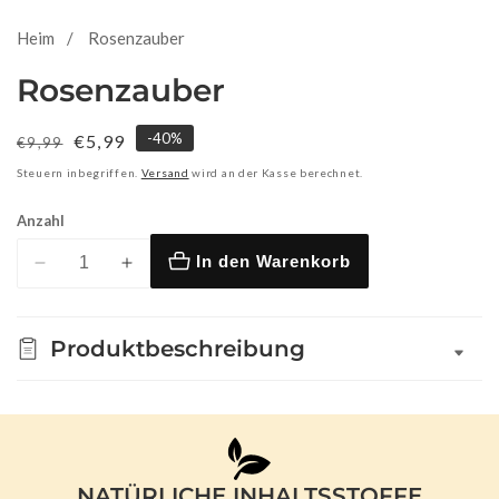
Heim
Rosenzauber
Rosenzauber
-
40
%
Normaler
Verkaufspreis
€5,99
€9,99
Preis
Steuern inbegriffen.
Versand
wird an der Kasse berechnet.
Anzahl
In den Warenkorb
Verringere
Erhöhe
die
die
Menge
Menge
Produktbeschreibung
für
für
Rosenzauber
Rosenzauber
NATÜRLICHE INHALTSSTOFFE