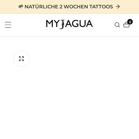
zum
🌱 NATÜRLICHE 2 WOCHEN TATTOOS
nhalt
0
0
Artike
tinformationen
en