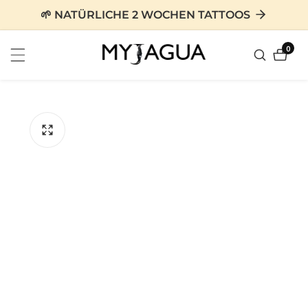
zum
🌱 NATÜRLICHE 2 WOCHEN TATTOOS
nhalt
0
0
Artike
tinformationen
en