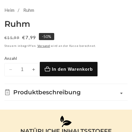
Heim
Ruhm
Ruhm
-
50
%
Normaler
Verkaufspreis
€7,99
€15,99
Preis
Steuern inbegriffen.
Versand
wird an der Kasse berechnet.
Anzahl
In den Warenkorb
Verringere
Erhöhe
die
die
Menge
Menge
Produktbeschreibung
für
für
Ruhm
Ruhm
NATÜRLICHE INHALTSSTOFFE