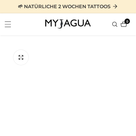
zum
🌱 NATÜRLICHE 2 WOCHEN TATTOOS
nhalt
0
0
Artike
tinformationen
en