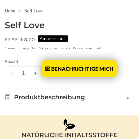
Heim
Self Love
Self Love
Ausverkauft
Normaler
Verkaufspreis
€3,00
€9,99
Preis
Steuern inbegriffen.
Versand
wird an der Kasse berechnet.
Anzahl
💌 BENACHRICHTIGE MICH
Verringere
Erhöhe
die
die
Menge
Menge
Produktbeschreibung
für
für
Self
Self
Love
Love
NATÜRLICHE INHALTSSTOFFE