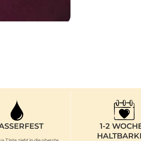
ASSERFEST
1-2 WOCH
HALTBARK
 Tinte zieht in die oberste