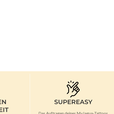
EN
SUPEREASY
EIT
Das Auftragen deines MyJagua-Tattoos