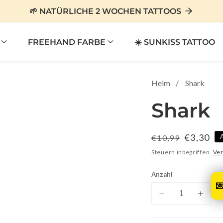
🌱 NATÜRLICHE 2 WOCHEN TATTOOS
FREEHAND FARBE
☀️ SUNKISS TATTOO
Heim
Shark
Shark
Normaler
Verkauf
€3,30
€10,99
Preis
Steuern inbegriffen.
Ve
Anzahl

Verringere
Erhöhe
die
die
Menge
Menge