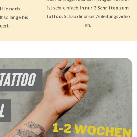
ist sehr einfach.
In nur 3 Schritten zum
lt je nach
Tattoo.
Schau dir unser Anleitungsvideo
lt so lange bis
an.
uert.