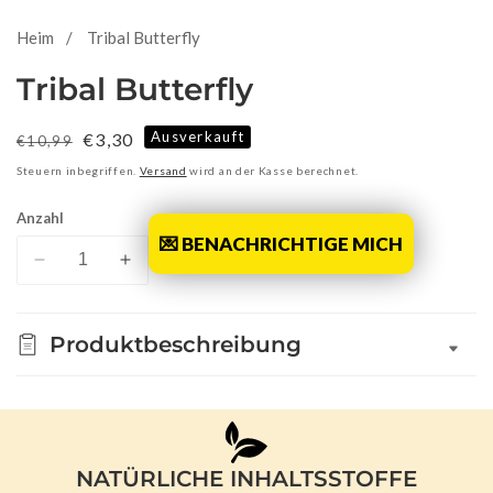
Heim
Tribal Butterfly
Tribal Butterfly
Ausverkauft
Normaler
Verkaufspreis
€3,30
€10,99
Preis
Steuern inbegriffen.
Versand
wird an der Kasse berechnet.
Anzahl
💌 BENACHRICHTIGE MICH
Verringere
Erhöhe
die
die
Menge
Menge
Produktbeschreibung
für
für
Tribal
Tribal
Butterfly
Butterfly
NATÜRLICHE INHALTSSTOFFE