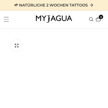
zum
🌱 NATÜRLICHE 2 WOCHEN TATTOOS
nhalt
0
0
Artike
tinformationen
en