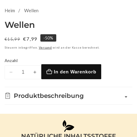
Heim
Wellen
Wellen
-
50
%
Normaler
Verkaufspreis
€7,99
€15,99
Preis
Steuern inbegriffen.
Versand
wird an der Kasse berechnet.
Anzahl
In den Warenkorb
Verringere
Erhöhe
die
die
Menge
Menge
Produktbeschreibung
für
für
Wellen
Wellen
NATÜRLICHE INHALTSSTOFFE