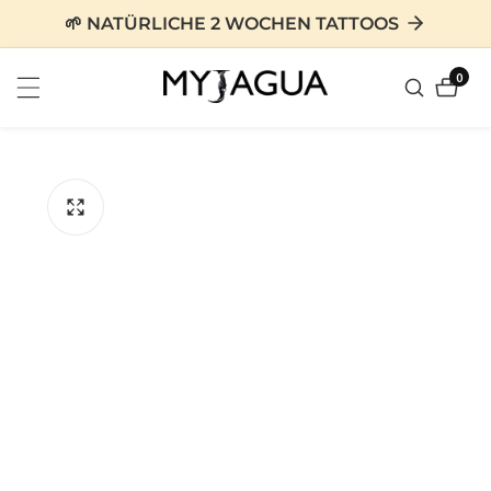
zum
🌱 NATÜRLICHE 2 WOCHEN TATTOOS
nhalt
0
0
Artike
tinformationen
en